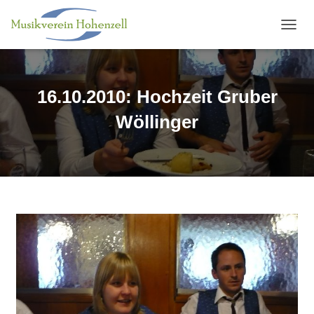
N
A
V
I
G
16.10.2010: Hochzeit Gruber
A
T
Wöllinger
I
O
N
U
M
S
C
H
A
L
T
E
N