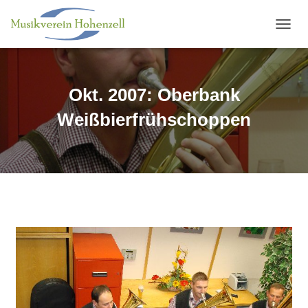
N
A
V
I
G
Okt. 2007: Oberbank
A
T
Weißbierfrühschoppen
I
O
N
U
M
S
C
H
A
L
T
E
N