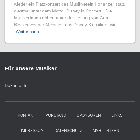
wieder ein Platzkonzert des Musikverein Hohenzell statt,
diesmal unter dem Motto „Disney in Concert“. Die
MusikerInnen gaben unter der Leitung von Gerti
Bleckenwegner Melodien aus Disney-Klassikern wie
Weiterlesen…
Für unsere Musiker
Dokumente
KONTAKT
VORSTAND
SPONSOREN
LINKS
IMPRESSUM
DATENSCHUTZ
MVH – INTERN