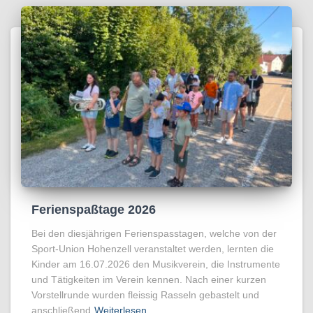
Ferienspaßtage 2026
Bei den diesjährigen Ferienspasstagen, welche von der
Sport-Union Hohenzell veranstaltet werden, lernten die
Kinder am 16.07.2026 den Musikverein, die Instrumente
und Tätigkeiten im Verein kennen. Nach einer kurzen
Vorstellrunde wurden fleissig Rasseln gebastelt und
anschließend
Weiterlesen…