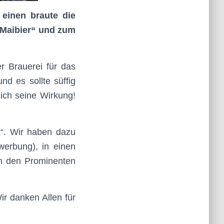
 einen braute die
 Maibier“ und zum
r Brauerei für das
nd es sollte süffig
lich seine Wirkung!
k“. Wir haben dazu
erbung), in einen
en den Prominenten
r danken Allen für