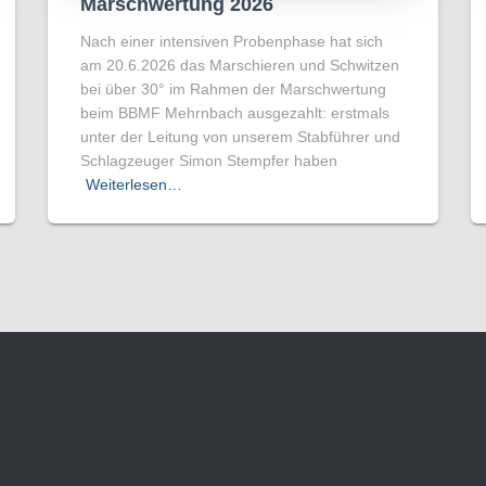
Marschwertung 2026
Nach einer intensiven Probenphase hat sich
am 20.6.2026 das Marschieren und Schwitzen
bei über 30° im Rahmen der Marschwertung
beim BBMF Mehrnbach ausgezahlt: erstmals
unter der Leitung von unserem Stabführer und
Schlagzeuger Simon Stempfer haben
Weiterlesen…