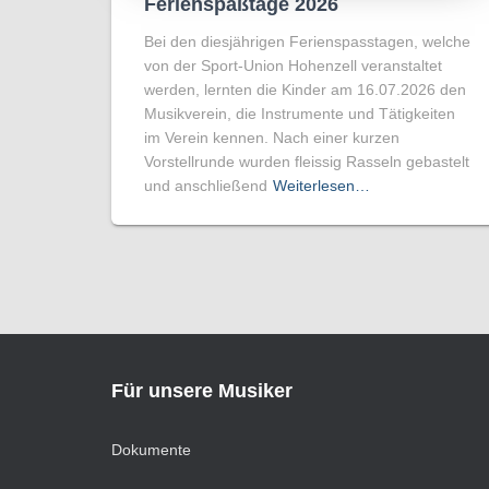
Ferienspaßtage 2026
Bei den diesjährigen Ferienspasstagen, welche
von der Sport-Union Hohenzell veranstaltet
werden, lernten die Kinder am 16.07.2026 den
Musikverein, die Instrumente und Tätigkeiten
im Verein kennen. Nach einer kurzen
Vorstellrunde wurden fleissig Rasseln gebastelt
und anschließend
Weiterlesen…
Für unsere Musiker
Dokumente