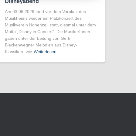
Disneyabend
Am 03.06.2026 fand vor dem Vorplatz des
Musikheims wieder ein Platzkonzert des
Musikverein Hohenzell statt, diesmal unter dem
Motto „Disney in Concert“. Die MusikerInnen
gaben unter der Leitung von Gerti
Bleckenwegner Melodien aus Disney-
Klassikern wie
Weiterlesen…