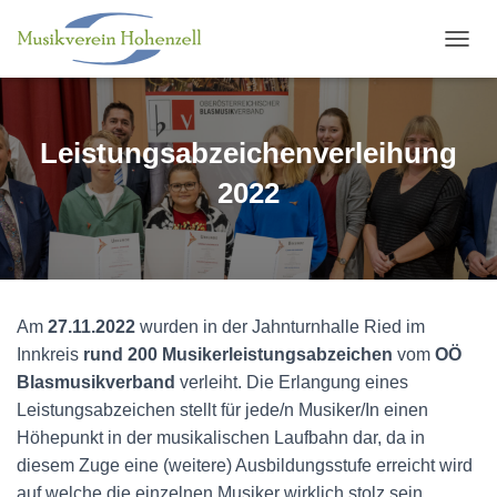
N
A
V
I
G
Leistungsabzeichenverleihung
A
T
2022
I
O
N
U
M
S
Am
27.11.2022
wurden in der Jahnturnhalle Ried im
C
H
Innkreis
rund 200 Musikerleistungsabzeichen
vom
OÖ
A
Blasmusikverband
verleiht. Die Erlangung eines
L
Leistungsabzeichen stellt für jede/n Musiker/In einen
T
E
Höhepunkt in der musikalischen Laufbahn dar, da in
N
diesem Zuge eine (weitere) Ausbildungsstufe erreicht wird
auf welche die einzelnen Musiker wirklich stolz sein