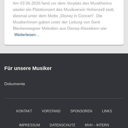
Am 03.06.2026 fand vor dem Vorplatz des Musikheims
wieder ein Platzkonzert des Musikverein Hohenzell statt,
diesmal unter dem Motto „Disney in Concert“. Die
MusikerInnen gaben unter der Leitung von Gerti
Bleckenwegner Melodien aus Disney-Klassikern wie
Weiterlesen…
Für unsere Musiker
Dokumente
KONTAKT
VORSTAND
SPONSOREN
LINKS
IMPRESSUM
DATENSCHUTZ
MVH – INTERN