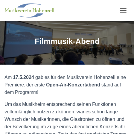
N
A
V
I
G
Filmmusik-Abend
A
T
I
O
N
U
Am
17.5.2024
gab es für den Musikverein Hohenzell eine
M
S
Premiere: der erste
Open-Air-Konzertabend
stand auf
C
dem Programm!
H
A
Um das Musikheim entsprechend seinen Funktionen
L
vollumfänglich nutzen zu können, war es schon lange
T
E
Wunsch der MusikerInnen, die Glasfronten zu öffnen und
N
der Bevölkerung im Zuge eines abendlichen Konzerts ihr