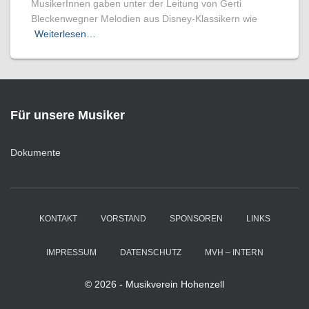
MusikerInnen gaben unter der Leitung von Gerti
Bleckenwegner Melodien aus Disney-Klassikern wie
Weiterlesen…
Für unsere Musiker
Dokumente
KONTAKT
VORSTAND
SPONSOREN
LINKS
IMPRESSUM
DATENSCHUTZ
MVH – INTERN
© 2026 - Musikverein Hohenzell