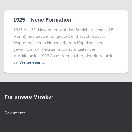
1925 – Neue Formation
1925 Am 22. November wird das Streichorchester (25
Mann!) neu zusammengestellt und Josef Aspöck,
Wagnermeister in Hohenzell, zum Kapellmeister
gewählt, am 4. Februar auch zum Leiter der
Musikkapelle. 1926 Josef Kreuzhuber, der die Kapelle
27
Weiterlesen…
Für unsere Musiker
Dokumente