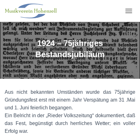
N
A
V
I
G
1924 – 75jähriges
A
T
Bestandsjubiläum
I
O
N
U
M
S
Aus nicht bekannten Umständen wurde das 75jährige
C
H
Gründungsfest erst mit einem Jahr Verspätung am 31 .Mai
A
und 1. Juni feierlich begangen.
L
Ein Belricht in der „Rieder Volkszeitung“ dokumentiert, daß
T
E
das Fest, begünstigt durch herrliches Wetter; ein voller
N
Erfolg war.