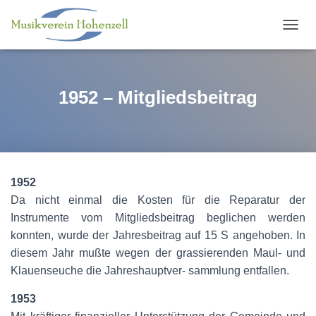
N
A
V
I
G
1952 – Mitgliedsbeitrag
A
T
I
O
N
U
1952
M
S
Da nicht einmal die Kosten für die Reparatur der
C
Instrumente vom Mitgliedsbeitrag beglichen werden
H
konnten, wurde der Jahresbeitrag auf 15 S angehoben. In
A
L
diesem Jahr mußte wegen der grassierenden Maul- und
T
Klauenseuche die Jahreshauptver- sammlung entfallen.
E
N
1953