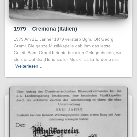
1979 – Cremona (Italien)
1979 Am 21. Jänner 1979 verstarb Bgm. ÖR Georg
Graml. Die ganze Musikkapelle gab ihm das letzte
Geleit. Bgm. Graml betonte bei allen Gelegenheiten, wie
stolz er auf die „Hohenzeller Musik“ ist. Er förderte sie,
Weiterlesen…