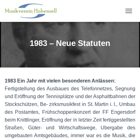
N
A
V
I
G
1983 – Neue Statuten
A
T
I
O
N
U
1983
Ein Jahr mit vielen besonderen Anlässen:
M
S
Fertigstellung des Ausbaues des Telefonnetzes, Segnung
C
und Eröffnung der Tennisplätze und der Asphaltbahnen der
H
Stockschützen, Be- zirksmusikfest in St. Martin i. I., Umbau
A
L
des Postamtes, Frühschoppenkonzert der FF Engersdorf
T
beim Knittlinger, Eröffnung der in letzter Zeit fertiggestellten
E
Straßen, Güter- und Wirtschaftswege, Ubergabe des
N
umgebauten Amtsgebäudes, immer war es die Musik, die