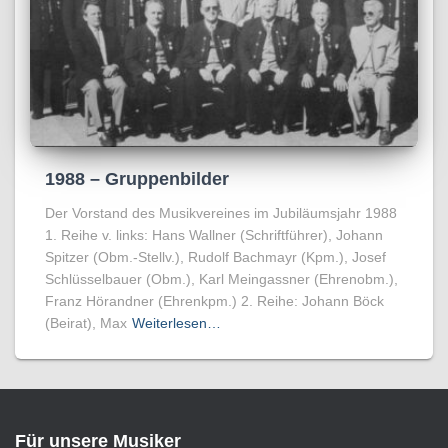
1988 – Gruppenbilder
Der Vorstand des Musikvereines im Jubiläumsjahr 1988
1. Reihe v. links: Hans Wallner (Schriftführer), Johann
Spitzer (Obm.-Stellv.), Rudolf Bachmayr (Kpm.), Josef
Schlüsselbauer (Obm.), Karl Meingassner (Ehrenobm.),
Franz Hörandner (Ehrenkpm.) 2. Reihe: Johann Böck
(Beirat), Max
Weiterlesen…
Für unsere Musiker