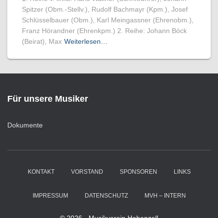
Spitzer (Obm.-Stellv.), Rudolf Bachmayr (Kpm.), Josef
Schlüsselbauer (Obm.), Karl Meingassner (Ehrenobm.),
Franz Hörandner (Ehrenkpm.) 2. Reihe: Johann Böck
(Beirat), Max
Weiterlesen…
Für unsere Musiker
Dokumente
KONTAKT
VORSTAND
SPONSOREN
LINKS
IMPRESSUM
DATENSCHUTZ
MVH – INTERN