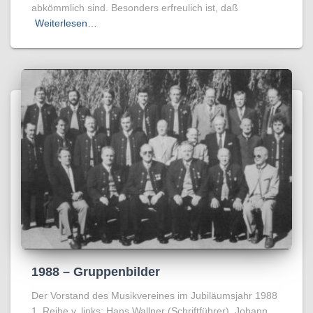
abkömmlich sind. Besonders erfreulich ist, daß
Weiterlesen…
1988 – Gruppenbilder
Der Vorstand des Musikvereines im Jubiläumsjahr 1988
1. Reihe v. links: Hans Wallner (Schriftführer), Johann