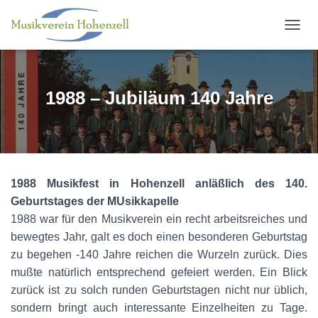
N
A
V
I
G
1988 – Jubiläum 140 Jahre
A
T
I
O
N
U
1988 Musikfest in Hohenzell anläßlich des 140.
M
S
Geburtstages der MUsikkapelle
C
1988 war für den Musikverein ein recht arbeitsreiches und
H
bewegtes Jahr, galt es doch einen besonderen Geburtstag
A
L
zu begehen -140 Jahre reichen die Wurzeln zurück. Dies
T
mußte natürlich entsprechend gefeiert werden. Ein Blick
E
zurück ist zu solch runden Geburtstagen nicht nur üblich,
N
sondern bringt auch interessante Einzelheiten zu Tage.