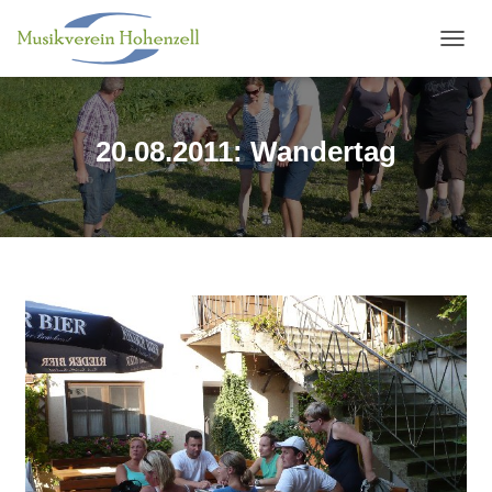
N
A
V
I
G
20.08.2011: Wandertag
A
T
I
O
N
U
M
S
C
H
A
L
T
E
N