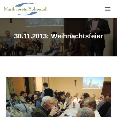
N
A
V
I
G
30.11.2013: Weihnachtsfeier
A
T
I
O
N
U
M
S
C
H
A
L
T
E
N