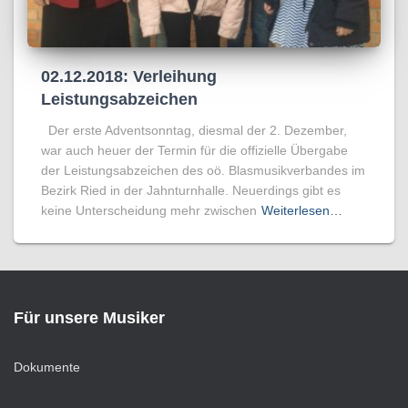
02.12.2018: Verleihung
Leistungsabzeichen
Der erste Adventsonntag, diesmal der 2. Dezember,
war auch heuer der Termin für die offizielle Übergabe
der Leistungsabzeichen des oö. Blasmusikverbandes im
Bezirk Ried in der Jahnturnhalle. Neuerdings gibt es
keine Unterscheidung mehr zwischen
Weiterlesen…
Für unsere Musiker
Dokumente