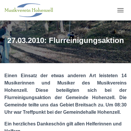
N
A
V
I
G
27.03.2010: Flurreinigungsaktion
A
T
I
O
N
U
Einen Einsatz der etwas anderen Art leisteten 14
M
S
Musikerinnen und Musiker des Musikvereins
C
Hohenzell. Diese beteiligten sich bei der
H
Flurreinigungsaktion der Gemeinde Hohenzell. Die
A
L
Gemeinde teilte uns das Gebiet Breitsach zu. Um 08:30
T
Uhr war Treffpunkt bei der Gemeindehalle Hohenzell.
E
N
Ein herzliches Dankeschön gilt allen Helferinnen und