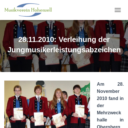
N
A
V
I
G
28.11.2010: Verleihung der
A
T
Jungmusikerleistungsabzeichen
I
O
N
U
M
S
Am 28.
C
H
November
A
2010 fand in
L
der
T
E
Mehrzweck
N
halle in
Obernberg