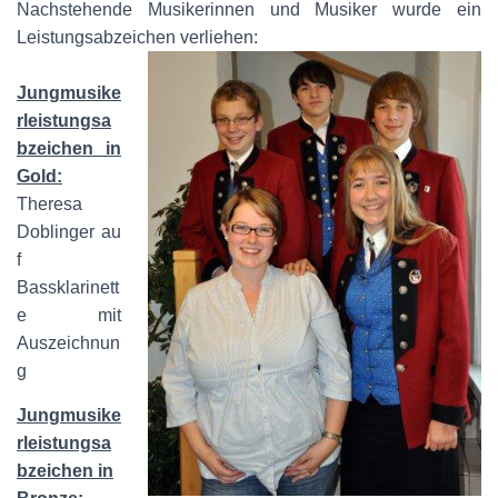
Nachstehende Musikerinnen und Musiker wurde ein
Leistungsabzeichen verliehen:
Jungmusike
rleistungsa
bzeichen in
Gold:
Theresa
Doblinger au
f
Bassklarinett
e mit
Auszeichnun
g
Jungmusike
rleistungsa
bzeichen in