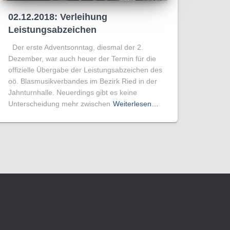
02.12.2018: Verleihung
Leistungsabzeichen
Der erste Adventsonntag, diesmal der 2.
Dezember, war auch heuer der Termin für die
offizielle Übergabe der Leistungsabzeichen des
oö. Blasmusikverbandes im Bezirk Ried in der
Jahnturnhalle. Neuerdings gibt es keine
Unterscheidung mehr zwischen
Weiterlesen…