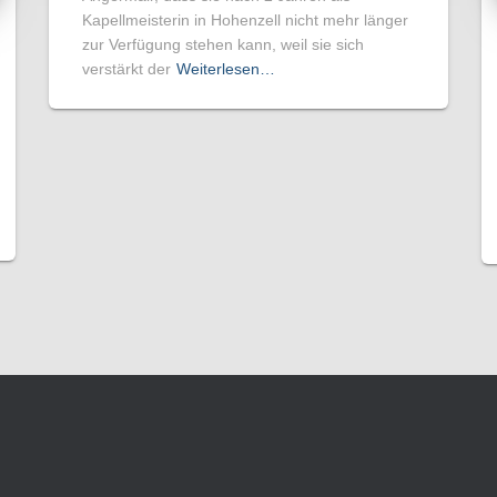
Kapellmeisterin in Hohenzell nicht mehr länger
zur Verfügung stehen kann, weil sie sich
verstärkt der
Weiterlesen…