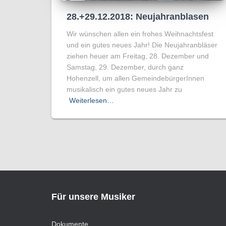
28.+29.12.2018: Neujahranblasen
Wir wünschen allen ein frohes Weihnachtsfest
und ein gutes neues Jahr! Die Neujahranbläser
ziehen heuer am Freitag, 28. Dezember und
Samstag, 29. Dezember, durch ganz
Hohenzell, um allen GemeindebürgerInnen
musikalisch ein gutes neues Jahr zu
Weiterlesen…
Für unsere Musiker
Dokumente