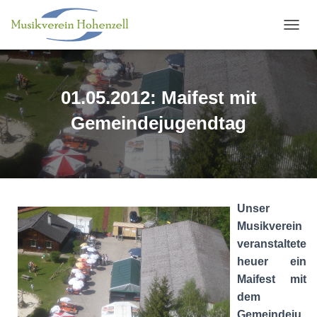
N
A
V
I
G
01.05.2012: Maifest mit
A
T
Gemeindejugendtag
I
O
N
U
M
S
Unser
C
H
Musikverein
A
veranstaltete
L
heuer ein
T
E
Maifest mit
N
dem
Gemeindeju