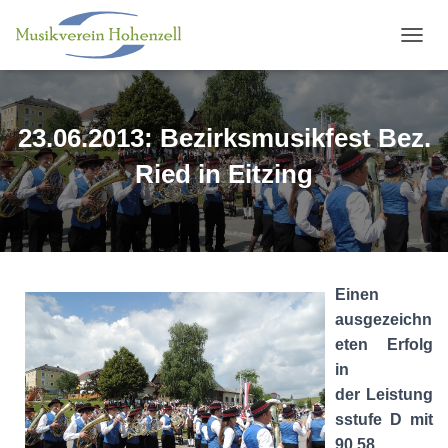
N
A
V
I
G
23.06.2013: Bezirksmusikfest Bez.
A
T
Ried in Eitzing
I
O
N
U
M
S
Einen
C
H
ausgezeichn
A
eten Erfolg
L
in
T
E
der Leistung
N
sstufe D mit
90,58