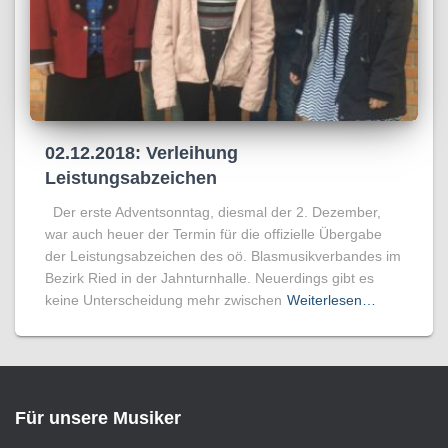
02.12.2018: Verleihung
Leistungsabzeichen
Der erste Adventsonntag, diesmal der 2. Dezember,
war auch heuer der Termin für die offizielle Übergabe
der Leistungsabzeichen des oö. Blasmusikverbandes im
Bezirk Ried in der Jahnturnhalle. Neuerdings gibt es
keine Unterscheidung mehr zwischen
Weiterlesen…
Für unsere Musiker