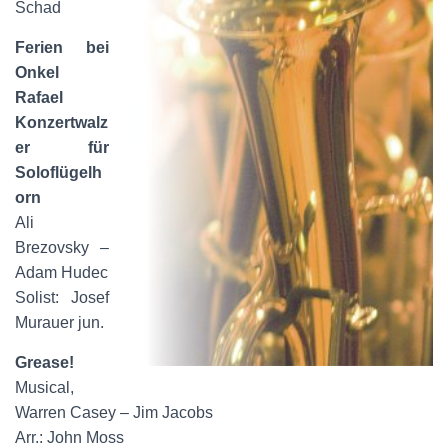
Schad
Ferien bei
Onkel
Rafael
Konzertwalz
er für
Soloflügelh
orn
Ali
Brezovsky –
Adam Hudec
Solist: Josef
Murauer jun.
Grease!
Musical,
Warren Casey – Jim Jacobs
Arr.: John Moss