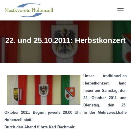
N
A
V
I
G
22. und 25.10.2011: Herbstkonzert
A
T
I
O
N
U
M
Unser traditionelles
S
Herbstkonzert fand
C
heuer am Samstag, den
H
22. Oktober 2011 und
A
L
Dienstag, den 25.
T
Oktober 2011, Beginn jeweils 20:00 Uhr in der Mehrzweckhalle
E
Hohenzell statt.
N
Durch den Abend führte Karl Bachmair.